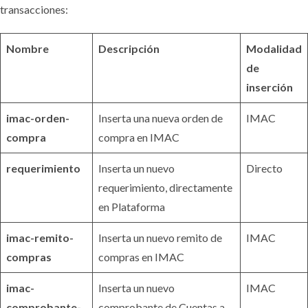
transacciones:
Nombre
Descripción
Modalidad
de
inserción
imac-orden-
Inserta una nueva orden de
IMAC
compra
compra en IMAC
requerimiento
Inserta un nuevo
Directo
requerimiento, directamente
en Plataforma
imac-remito-
Inserta un nuevo remito de
IMAC
compras
compras en IMAC
imac-
Inserta un nuevo
IMAC
comprobante-
comprobante de Cuentas a