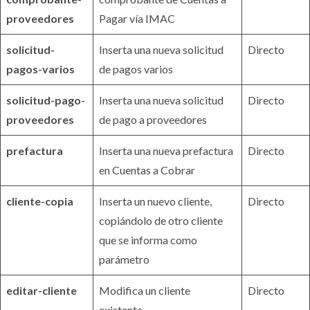
proveedores
Pagar vía IMAC
solicitud-
Inserta una nueva solicitud
Directo
pagos-varios
de pagos varios
solicitud-pago-
Inserta una nueva solicitud
Directo
proveedores
de pago a proveedores
prefactura
Inserta una nueva prefactura
Directo
en Cuentas a Cobrar
cliente-copia
Inserta un nuevo cliente,
Directo
copiándolo de otro cliente
que se informa como
parámetro
editar-cliente
Modifica un cliente
Directo
existente.