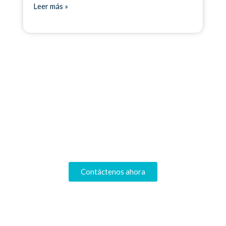
Leer más »
Descubra nuestras
soluciones de gestión y
vea su negocio prosperar.
Contáctenos ahora