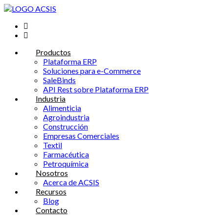
Saltar
al
contenido
Productos
Plataforma ERP
Soluciones para e-Commerce
SaleBinds
API Rest sobre Plataforma ERP
Industria
Alimenticia
Agroindustria
Construcción
Empresas Comerciales
Textil
Farmacéutica
Petroquímica
Nosotros
Acerca de ACSIS
Recursos
Blog
Contacto