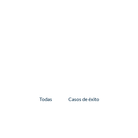
Todas
Casos de éxito
Integración de Sistemas
Plataforma ERP